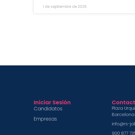
1 de septiembre de 2025
Iniciar Sesión
Contac
Candidatos
Plaza Urqu
Barcelona
Empresas
info@rs-j
900 877 73