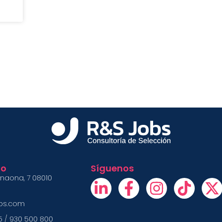
to
Síguenos
inaona, 7 08010
obs.com
5 / 930 500 800