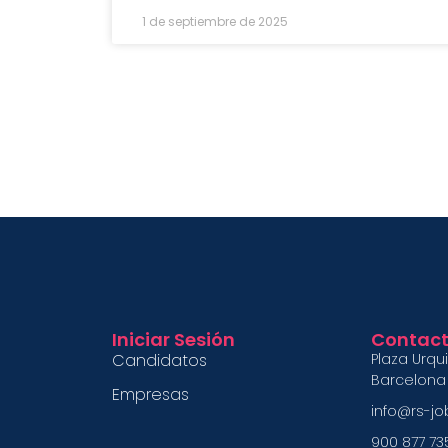
1 de septiembre de 2025
Iniciar Sesión
Contac
Candidatos
Plaza Urqu
Barcelona
Empresas
info@rs-j
900 877 73